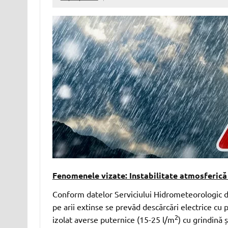
Fenomenele vizate: Instabilitate atmosferică
Conform datelor Serviciului Hidrometeorologic de 
pe arii extinse se prevăd descărcări electrice cu p
2
izolat averse puternice (15-25 l/m
) cu grindină ș