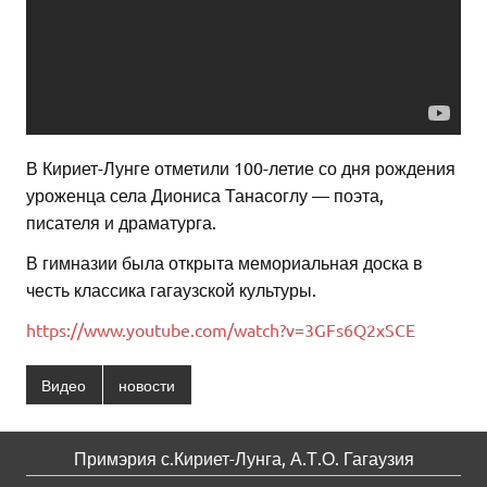
В Кириет-Лунге отметили 100-летие со дня рождения
уроженца села Диониса Танасоглу — поэта,
писателя и драматурга.
В гимназии была открыта мемориальная доска в
честь классика гагаузской культуры.
https://www.youtube.com/watch?v=3GFs6Q2xSCE
Видео
новости
Примэрия с.Кириет-Лунга, А.Т.О. Гагаузия