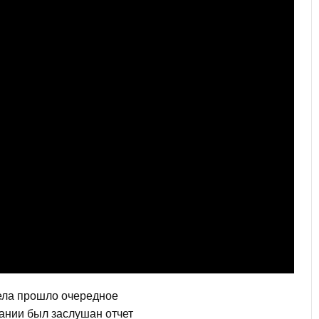
села прошло очередное
ании был заслушан отчет