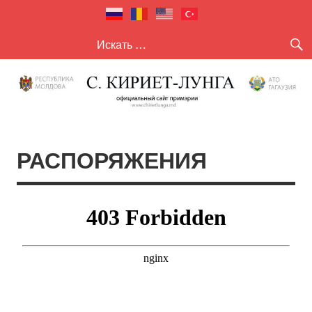
село Кириет
село Кириет — Лунга
— Лунга
РАСПОРЯЖЕНИЯ