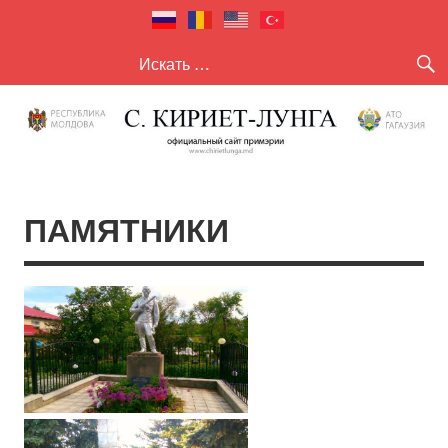
село Кириет
село Кириет — Лунга
— Лунга
ПАМЯТНИКИ